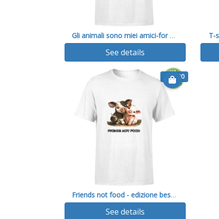
Gli animali sono miei amici-for kids
T-s
See details
€ 18.00
Friends not food - edizione best friends
See details