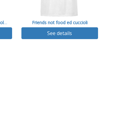
T-shirt Friends not food con bollino
Friends not food ed cuccioli
See details