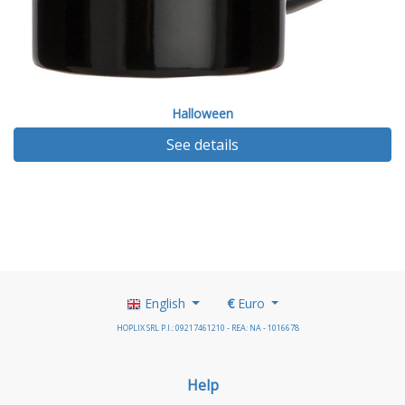
Halloween
See details
English
€
Euro
HOPLIX SRL P.I.: 09217461210 - REA: NA - 1016678
Help